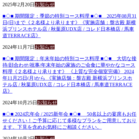
2025年2月20日
お知らせ
■◇■ 期間限定：季節の特別コース料理 ■◇■ 2025年08月31
日(日)まで《２名様より承ります》《実施店舗：盤古殿 新横
浜プリンスホテル店 / 秋葉原UDX店 / コレド日本橋店 / 馬車
道TERRACE店》
2024年11月7日
お知らせ
■◇■ 期間限定：年末年始の特別コース料理 ■◇■ 大切な接
待/顔合わせ/祝事/年末年始の家族のご会食に華やかなコース
料理《２名様より承ります》 《上質な完全個室完備》 2024
年11月25日(月)から 《実施店舗：盤古殿 新横浜プリンスホ
テル店 / 秋葉原UDX店 / コレド日本橋店 / 馬車道TERRACE
店》
2024年10月25日
お知らせ
■◇■ 2024忘年会 / 2025新年会 ■◇■ 50名以上の宴席もお任
せください！ご予算に応じて多様なプランをご用意しており
ます。下見を含めお気軽にご相談ください。
2024年10月2日
お知らせ