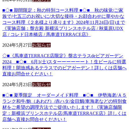
■◇■ 期間限定：秋の特別コース料理 ■◇■ 秋の味覚/ご家
族で/七五三のお祝いに/大切な接待・お顔合わせに華やかな
コース料理《２名様より承ります》2024年11月24日(日)まで
《実施店舗：盤古殿 新横浜プリンスホテル店 / 秋葉原UDX
店 / コレド日本橋店 / 馬車道TERRACE店》
2024年5月27日
お知らせ
◇■《馬車道TERRACE店限定》盤古テラスdeビアガーデン
2024 ■◇■ 6月1(土)スターーーーーート！生ビールに特選
料理！開放感あるテラスでのビアガーデン！詳しくは店舗へ
直接お問合せください！
2024年5月23日
お知らせ
■◇■ 夏季限定 オーダーメイド料理 ■◇■ 伊勢海老/Ａ５
ランク和牛/鮑（あわび）/赤ハタ/金目鯛/車海老などの特別食
材をご希望の調理方法でご提供いたします！《実施店舗限
定：新横浜プリンスホテル店/馬車道TERRACE店》詳しくは
店舗へ直接お問合せください！