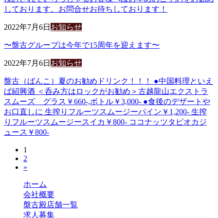
しております。お問合せお待ちしております！
2022年7月6日
お知らせ
〜盤古グループは今年で15周年を迎えます〜
2022年7月6日
お知らせ
盤古（ばんこ）夏のお勧めドリンク！！！ ●中国料理といえ
ば紹興酒 ＜呑み方はロックがお勧め＞古越龍山エクストラ
スムーズ グラス￥660-,ボトル￥3,000- ●食後のデザートや
お口直しに 生搾りフルーツスムージーパイン￥1,200- 生搾
りフルーツスムージースイカ￥800- ココナッツタピオカジ
ュース￥800-
投
固
1
固
2
定
稿
»
定
ペ
ペ
ー
の
ホーム
ー
ジ
会社概要
ジ
ペ
盤古殿店舗一覧
求人募集