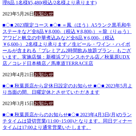
理8品 1名様¥5,480(税込/2名様より承ります)
2023年5月26日
お知らせ
■◇■ 2023限定コース ■◇■ ＝鳳（ほう）A5ランク黒毛和牛
ステーキなど全8品￥8,000-（税込￥8,800-）＝龍（りゅう）
アワビと帆立の中華煮込みなど全8品￥6,000-（税込
￥6,600-） 2名様より承ります／生ビール・ワイン・ハイボ
ールが含まれる「プレミアム2時間飲み放題プラン」もござ
います。実施店舗：新横浜プリンスホテル店／秋葉原UDX
店／コレド日本橋店／馬車道TERRACE店
2023年4月21日
お知らせ
■◇■ 秋葉原店から定休日設定のお知らせ ■◇■ 2023年5月よ
り当面の間、日曜定休とさせていただきます
2023年3月15日
お知らせ
■◇■ 秋葉原店からのお知らせ■◇■ 2023年4月3日(月)のラン
チタイムは貸切営業(11:00~15:00)となります。同日ディナー
タイムは17:00より通常営業いたします。