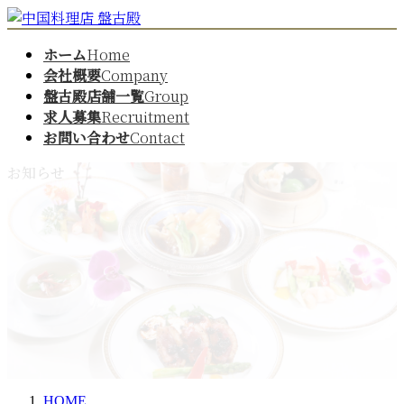
コ
ナ
ン
ビ
ホーム
Home
テ
ゲ
ン
ー
会社概要
Company
ツ
シ
盤古殿店舗一覧
Group
へ
ョ
求人募集
Recruitment
ス
ン
お問い合わせ
Contact
キ
に
ッ
移
お知らせ
プ
動
HOME