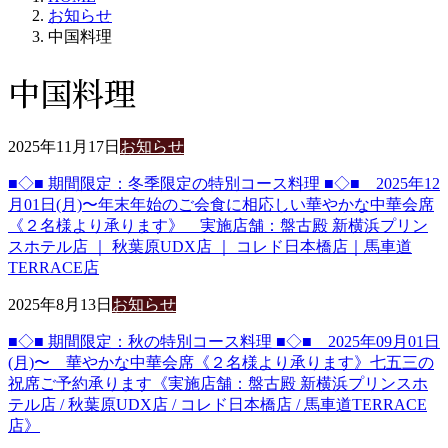
お知らせ
中国料理
中国料理
2025年11月17日
お知らせ
■◇■ 期間限定：冬季限定の特別コース料理 ■◇■ 2025年12
月01日(月)〜年末年始のご会食に相応しい華やかな中華会席
《２名様より承ります》 実施店舗：盤古殿 新横浜プリン
スホテル店 ｜ 秋葉原UDX店 ｜ コレド日本橋店｜馬車道
TERRACE店
2025年8月13日
お知らせ
■◇■ 期間限定：秋の特別コース料理 ■◇■ 2025年09月01日
(月)〜 華やかな中華会席《２名様より承ります》七五三の
祝席ご予約承ります《実施店舗：盤古殿 新横浜プリンスホ
テル店 / 秋葉原UDX店 / コレド日本橋店 / 馬車道TERRACE
店》