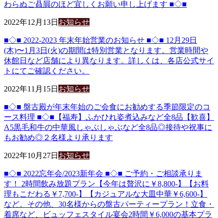
わらぬご贔屓のほど宜しくお願い申し上げます ■◇■
2022年12月13日
お知らせ
■◇■ 2022-2023 年末年始営業のお知らせ ■◇■ 12月29日
(木)〜1月3日(火)の期間は特別営業となります。営業時間や
休館日など店舗により異なります。詳しくは、各店公式サイ
トにてご確認ください。
2022年11月15日
お知らせ
■◇■ 盤古殿が年末年始のご会食にお勧めする季節限定のコ
ース料理 ■◇■【福寿】ふかひれ姿煮込みなど全8品【歓喜】
A5黒毛和牛の中華風しゃぶしゃぶなど全8品◎接待や祝事に
もお勧め◎２名様より承ります
2022年10月27日
お知らせ
■◇■ 2022忘年会/2023新年会 ■◇■ ご予約・ご相談承りま
す！ 2時間飲み放題プラン【今年は贅沢に￥8,800-】【お料
理もこだわる￥7,700-】【カジュアルな大皿中華￥6,600-】
など。その他、30名様からの盤古パーティープラン！立食・
着席など、ビュッフェスタイル宴会2時間￥6,000の基本プラ