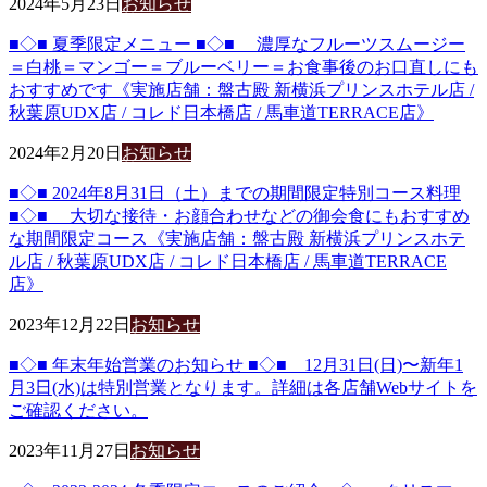
2024年5月23日
お知らせ
■◇■ 夏季限定メニュー ■◇■ 濃厚なフルーツスムージー
＝白桃＝マンゴー＝ブルーベリー＝お食事後のお口直しにも
おすすめです《実施店舗：盤古殿 新横浜プリンスホテル店 /
秋葉原UDX店 / コレド日本橋店 / 馬車道TERRACE店》
2024年2月20日
お知らせ
■◇■ 2024年8月31日（土）までの期間限定特別コース料理
■◇■ 大切な接待・お顔合わせなどの御会食にもおすすめ
な期間限定コース《実施店舗：盤古殿 新横浜プリンスホテ
ル店 / 秋葉原UDX店 / コレド日本橋店 / 馬車道TERRACE
店》
2023年12月22日
お知らせ
■◇■ 年末年始営業のお知らせ ■◇■ 12月31日(日)〜新年1
月3日(水)は特別営業となります。詳細は各店舗Webサイトを
ご確認ください。
2023年11月27日
お知らせ