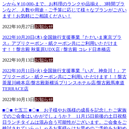
ンから￥10,000-まで、お料理のランクや品揃え、3時間プラ
ンなど、人数や用途・ご予算に応じて様々なプランがござい
ます！お気軽にご相談ください！
2022年10月27日
お知らせ
2022年10月20日(木) 全国旅行支援事業『ただいま東京プラ
ス』アプリクーポン・紙クーポン共にご利用いただけま
す！！盤古殿 秋葉原UDX店 / 盤古殿 コレド日本橋店
2022年10月13日
お知らせ
2022年10月11日(火) 全国旅行支援事業『いざ、神奈川！』ア
プリクーポン・紙クーポン共にご利用いただけます！！盤古
茶屋川崎本店/盤古殿新横浜プリンスホテル店/盤古殿馬車道
TERRACE店
2022年10月13日
お知らせ
■◇■ 七五三 ■◇■ お子様やお孫様の成長を記念したご家族
でのご会食はいかがでしょうか？ 11月15日前後の土日祝祭
日ランチタイムは混み合う可能性がございます。ご会食をご
検討されていらっしゃるお客様へはお早めのご予約をお勧め