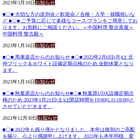
2023年3月10日
お知らせ
■◇■ 大切な方の送別会／歓迎会／合格・入学・就職祝いな
ど ■◇■ ご予算に応じて多様なコース/プランをご用意してお
ります。お気軽にご相談ください。＝中国料理 盤古茶屋＝
中国料理 盤古殿＝
2023年1月16日
お知らせ
■◇■ 馬車道店からのお知らせ ■◇■ 2023年2月6日(月)は 北
仲ブリック＆ホワイト設備定期点検のため 全館休業となり
ます。
2023年1月16日
お知らせ
■◇■ 秋葉原店からのお知らせ■◇■ 秋葉原UDX設備定期点
検のため 2023年1月21日(土)は閉店時間を19:00(L.O.18:00)と
させていただきます。
2022年12月30日
お知らせ
■◇■ 2022年も残り僅かとなりました。本年は格別のご高配
を賜り、心より感謝申し上げます。 2023年も本年同様、変