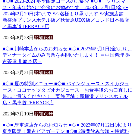
■◇■ 2023-2024 冬季限定コースのご紹介 ■◇■ クリスマ
ス・年末年始のご会食にお勧めです！2023年12月1日(金)〜
2024年2月29日(木)まで ※2名様より承ります ※実施店舗：
新横浜プリンスホテル店／秋葉原UDX店／コレド日本橋店
／馬車道TERRACE店
2023年8月28日
お知らせ
■◇■ 川崎本店からのお知らせ ■◇■ 2023年9月1日(金)より、
ディナータイムのみ営業を再開いたします！ ＝中国料理 盤
古茶屋 川崎本店＝
2023年7月21日
お知らせ
■◇■ 夏の特別メニュー ■◇■ パインジュース・スイカジュ
ース・ココナッツタピオカジュース お食事後のお口直しに
是非ご賞味ください！ 実施店舗：新横浜プリンスホテル
店・馬車道TERRACE店
2023年7月10日
お知らせ
■◇■ 馬車道店からのお知らせ ■◇■ 2023年07月12日(水)より
夏季限定！盤古ビアガーデン ■◇■ 2時間飲み放題＋特選料