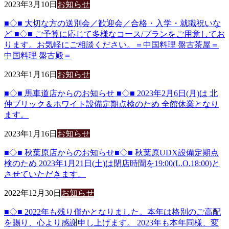
2023年3月10日
お知らせ
■◇■ 大切な方の送別会／歓迎会／合格・入学・就職祝いな
ど ■◇■ ご予算に応じて多様なコース/プランをご用意してお
ります。お気軽にご相談ください。＝中国料理 盤古茶屋＝
中国料理 盤古殿＝
2023年1月16日
お知らせ
■◇■ 馬車道店からのお知らせ ■◇■ 2023年2月6日(月)は 北
仲ブリック＆ホワイト設備定期点検のため 全館休業となり
ます。
2023年1月16日
お知らせ
■◇■ 秋葉原店からのお知らせ■◇■ 秋葉原UDX設備定期点
検のため 2023年1月21日(土)は閉店時間を19:00(L.O.18:00)と
させていただきます。
2022年12月30日
お知らせ
■◇■ 2022年も残り僅かとなりました。本年は格別のご高配
を賜り、心より感謝申し上げます。 2023年も本年同様、変