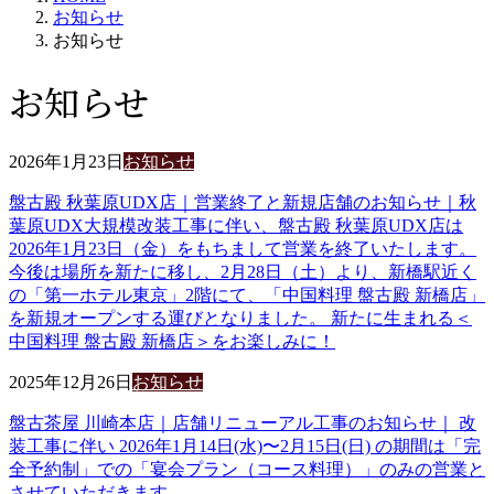
お知らせ
お知らせ
お知らせ
2026年1月23日
お知らせ
盤古殿 秋葉原UDX店｜営業終了と新規店舗のお知らせ｜秋
葉原UDX大規模改装工事に伴い、盤古殿 秋葉原UDX店は
2026年1月23日（金）をもちまして営業を終了いたします。
今後は場所を新たに移し、2月28日（土）より、新橋駅近く
の「第一ホテル東京」2階にて、「中国料理 盤古殿 新橋店」
を新規オープンする運びとなりました。 新たに生まれる＜
中国料理 盤古殿 新橋店＞をお楽しみに！
2025年12月26日
お知らせ
盤古茶屋 川崎本店｜店舗リニューアル工事のお知らせ｜ 改
装工事に伴い 2026年1月14日(水)〜2月15日(日) の期間は「完
全予約制」での「宴会プラン（コース料理）」のみの営業と
させていただきます