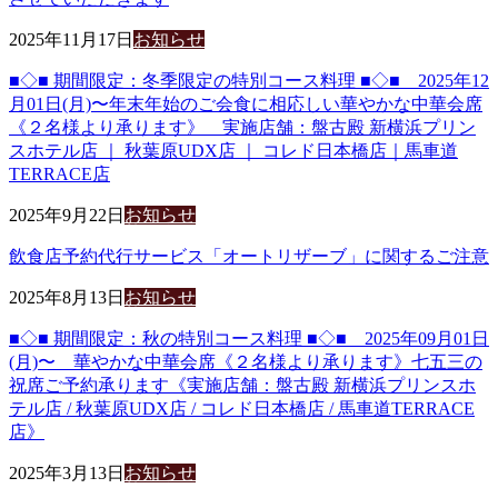
2025年11月17日
お知らせ
■◇■ 期間限定：冬季限定の特別コース料理 ■◇■ 2025年12
月01日(月)〜年末年始のご会食に相応しい華やかな中華会席
《２名様より承ります》 実施店舗：盤古殿 新横浜プリン
スホテル店 ｜ 秋葉原UDX店 ｜ コレド日本橋店｜馬車道
TERRACE店
2025年9月22日
お知らせ
飲食店予約代行サービス「オートリザーブ」に関するご注意
2025年8月13日
お知らせ
■◇■ 期間限定：秋の特別コース料理 ■◇■ 2025年09月01日
(月)〜 華やかな中華会席《２名様より承ります》七五三の
祝席ご予約承ります《実施店舗：盤古殿 新横浜プリンスホ
テル店 / 秋葉原UDX店 / コレド日本橋店 / 馬車道TERRACE
店》
2025年3月13日
お知らせ