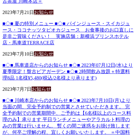
古茶屋 川崎本店＝
2023年7月21日
お知らせ
■◇■ 夏の特別メニュー ■◇■ パインジュース・スイカジュ
ース・ココナッツタピオカジュース お食事後のお口直しに
是非ご賞味ください！ 実施店舗：新横浜プリンスホテル
店・馬車道TERRACE店
2023年7月10日
お知らせ
■◇■ 馬車道店からのお知らせ ■◇■ 2023年07月12日(水)より
夏季限定！盤古ビアガーデン ■◇■ 2時間飲み放題＋特選料
理8品 1名様¥5,480(税込/2名様より承ります)
2023年7月7日
お知らせ
■◇■ 川崎本店からのお知らせ ■◇■ 2023年7月10日(月)より
当面の間、完全予約制での営業とさせていただきます。 完
全予約制での営業期間中、ご予約は【6名様以上のコース料
理のみ】承ります 平日ランチメニューやアラカルト料理の
みの営業は行いません。 暫くの間ご迷惑をお掛け致します
が、何卒ご理解の程、宜しくお願いいたします。 ＝中国料