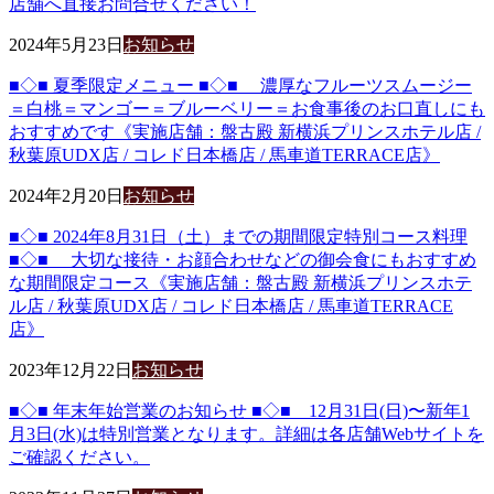
店舗へ直接お問合せください！
2024年5月23日
お知らせ
■◇■ 夏季限定メニュー ■◇■ 濃厚なフルーツスムージー
＝白桃＝マンゴー＝ブルーベリー＝お食事後のお口直しにも
おすすめです《実施店舗：盤古殿 新横浜プリンスホテル店 /
秋葉原UDX店 / コレド日本橋店 / 馬車道TERRACE店》
2024年2月20日
お知らせ
■◇■ 2024年8月31日（土）までの期間限定特別コース料理
■◇■ 大切な接待・お顔合わせなどの御会食にもおすすめ
な期間限定コース《実施店舗：盤古殿 新横浜プリンスホテ
ル店 / 秋葉原UDX店 / コレド日本橋店 / 馬車道TERRACE
店》
2023年12月22日
お知らせ
■◇■ 年末年始営業のお知らせ ■◇■ 12月31日(日)〜新年1
月3日(水)は特別営業となります。詳細は各店舗Webサイトを
ご確認ください。