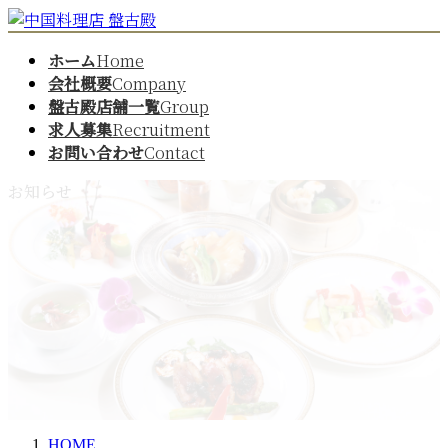
コ
ナ
ン
ビ
ホーム
Home
テ
ゲ
ン
ー
会社概要
Company
ツ
シ
盤古殿店舗一覧
Group
へ
ョ
求人募集
Recruitment
ス
ン
お問い合わせ
Contact
キ
に
ッ
移
お知らせ
プ
動
HOME