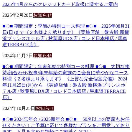
2025年4月からのクレジットカード取扱に関するご案内
2025年2月20日
お知らせ
■◇■ 期間限定：季節の特別コース料理 ■◇■ 2025年08月31
日(日)まで《２名様より承ります》《実施店舗：盤古殿 新横
浜プリンスホテル店 / 秋葉原UDX店 / コレド日本橋店 / 馬車
道TERRACE店》
2024年11月7日
お知らせ
■◇■ 期間限定：年末年始の特別コース料理 ■◇■ 大切な接
待/顔合わせ/祝事/年末年始の家族のご会食に華やかなコース
料理《２名様より承ります》 《上質な完全個室完備》 2024
年11月25日(月)から 《実施店舗：盤古殿 新横浜プリンスホ
テル店 / 秋葉原UDX店 / コレド日本橋店 / 馬車道TERRACE
店》
2024年10月25日
お知らせ
■◇■ 2024忘年会 / 2025新年会 ■◇■ 50名以上の宴席もお任
せください！ご予算に応じて多様なプランをご用意しており
ます。下見を含めお気軽にご相談ください。