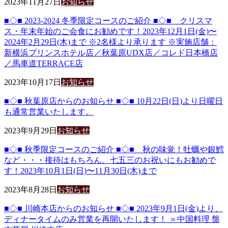
2023年11月27日
お知らせ
■◇■ 2023-2024 冬季限定コースのご紹介 ■◇■ クリスマ
ス・年末年始のご会食にお勧めです！2023年12月1日(金)〜
2024年2月29日(木)まで ※2名様より承ります ※実施店舗：
新横浜プリンスホテル店／秋葉原UDX店／コレド日本橋店
／馬車道TERRACE店
2023年10月17日
お知らせ
■◇■ 秋葉原店からのお知らせ ■◇■ 10月22日(日)より日曜日
も通常営業いたします。
2023年9月29日
お知らせ
■◇■ 秋季限定コースのご紹介 ■◇■ 秋の味覚！牡蠣や銀鱈
など・・・接待はもちろん、七五三のお祝いにもお勧めで
す！2023年10月1日(日)〜11月30日(木)まで
2023年8月28日
お知らせ
■◇■ 川崎本店からのお知らせ ■◇■ 2023年9月1日(金)より、
ディナータイムのみ営業を再開いたします！ ＝中国料理 盤