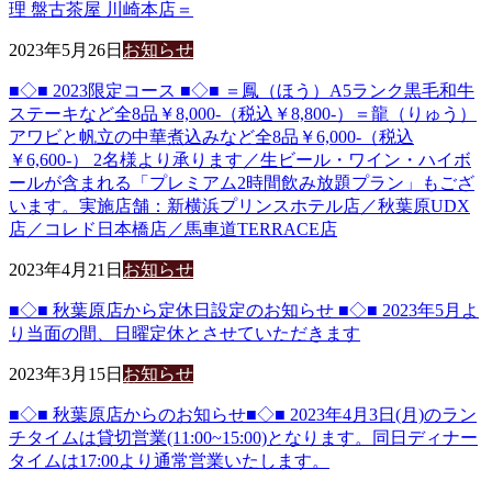
理 盤古茶屋 川崎本店＝
2023年5月26日
お知らせ
■◇■ 2023限定コース ■◇■ ＝鳳（ほう）A5ランク黒毛和牛
ステーキなど全8品￥8,000-（税込￥8,800-）＝龍（りゅう）
アワビと帆立の中華煮込みなど全8品￥6,000-（税込
￥6,600-） 2名様より承ります／生ビール・ワイン・ハイボ
ールが含まれる「プレミアム2時間飲み放題プラン」もござ
います。実施店舗：新横浜プリンスホテル店／秋葉原UDX
店／コレド日本橋店／馬車道TERRACE店
2023年4月21日
お知らせ
■◇■ 秋葉原店から定休日設定のお知らせ ■◇■ 2023年5月よ
り当面の間、日曜定休とさせていただきます
2023年3月15日
お知らせ
■◇■ 秋葉原店からのお知らせ■◇■ 2023年4月3日(月)のラン
チタイムは貸切営業(11:00~15:00)となります。同日ディナー
タイムは17:00より通常営業いたします。