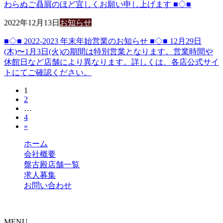
わらぬご贔屓のほど宜しくお願い申し上げます ■◇■
2022年12月13日
お知らせ
■◇■ 2022-2023 年末年始営業のお知らせ ■◇■ 12月29日
(木)〜1月3日(火)の期間は特別営業となります。営業時間や
休館日など店舗により異なります。詳しくは、各店公式サイ
トにてご確認ください。
投
固
1
固
2
定
稿
…
定
ペ
固
4
ペ
ー
の
»
定
ー
ジ
ペ
ジ
ペ
ホーム
ー
会社概要
ジ
ー
盤古殿店舗一覧
求人募集
ジ
お問い合わせ
送
Copyright © 中国料理店 盤古殿 All Rights Reserved.
り
MENU