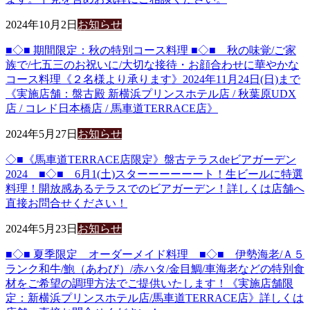
2024年10月2日
お知らせ
■◇■ 期間限定：秋の特別コース料理 ■◇■ 秋の味覚/ご家
族で/七五三のお祝いに/大切な接待・お顔合わせに華やかな
コース料理《２名様より承ります》2024年11月24日(日)まで
《実施店舗：盤古殿 新横浜プリンスホテル店 / 秋葉原UDX
店 / コレド日本橋店 / 馬車道TERRACE店》
2024年5月27日
お知らせ
◇■《馬車道TERRACE店限定》盤古テラスdeビアガーデン
2024 ■◇■ 6月1(土)スターーーーーート！生ビールに特選
料理！開放感あるテラスでのビアガーデン！詳しくは店舗へ
直接お問合せください！
2024年5月23日
お知らせ
■◇■ 夏季限定 オーダーメイド料理 ■◇■ 伊勢海老/Ａ５
ランク和牛/鮑（あわび）/赤ハタ/金目鯛/車海老などの特別食
材をご希望の調理方法でご提供いたします！《実施店舗限
定：新横浜プリンスホテル店/馬車道TERRACE店》詳しくは